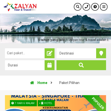
5 tahun yang lalu
/ zalyan tour & travel adalah biro 
Home
Paket Pilihan
POPULER
7 HARI 6 MALAM
+
HOTEL