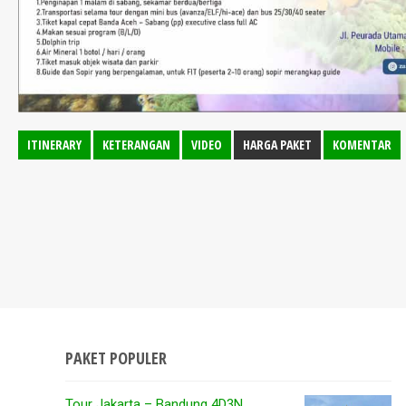
ITINERARY
KETERANGAN
VIDEO
HARGA PAKET
KOMENTAR
PAKET POPULER
Tour Jakarta – Bandung 4D3N