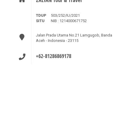
ZALYAN Tour & Travel
TDUP
503/252/IU/2021
SITU
NIB : 1214000671752
Jalan Prada Utama No.21 Lamgugob, Banda
Aceh - Indonesia - 23115
+62-81286869178